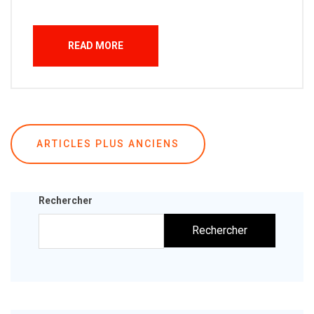
READ MORE
Navigation
ARTICLES PLUS ANCIENS
des
articles
Rechercher
Rechercher