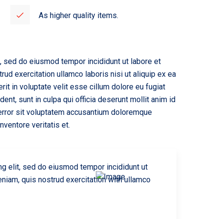
As higher quality items.
t, sed do eiusmod tempor incididunt ut labore et
ud exercitation ullamco laboris nisi ut aliquip ex ea
t in voluptate velit esse cillum dolore eu fugiat
dent, sunt in culpa qui officia deserunt mollit anim id
 error sit voluptatem accusantium doloremque
ventore veritatis et.
ng elit, sed do eiusmod tempor incididunt ut
niam, quis nostrud exercitation with ullamco